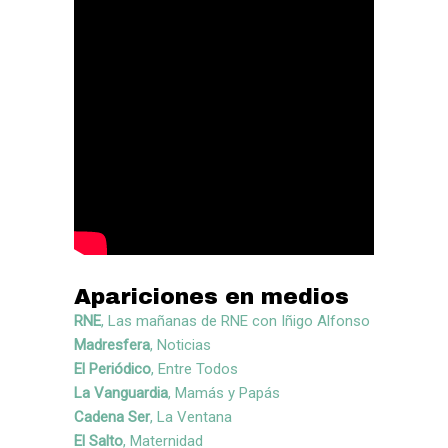
Apariciones en medios
RNE
,
Las mañanas de RNE con Iñigo Alfonso
Madresfera
, Noticias
El Periódico
, Entre Todos
La Vanguardia
, Mamás y Papás
Cadena Ser
, La Ventana
El Salto
, Maternidad