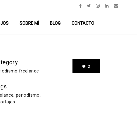
AJOS
SOBRE MÍ
BLOG
CONTACTO
tegory
2
riodismo freelance
ags
eelance, periodismo,
portajes