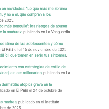
ca en navidades: “Lo que más me abruma
í, y no a él, qué compran a los
de 2025.
do más tranquila”: los riesgos de abusar
 de la madurez
, publicado en
La Vanguardia
toestima de las adolescentes y cómo
n
El País
el el 16 de noviembre de 2025.
difícil que tomen en serio tus síntomas
,
jecimiento con estrategias de estilo de
idad, sin ser millonarios
, publicado en
La
a dermatitis atópica grave en la
blicado en
El País
el 24 de octubre de
las madres
, publicado en el
Instituto
ubre de 2025.