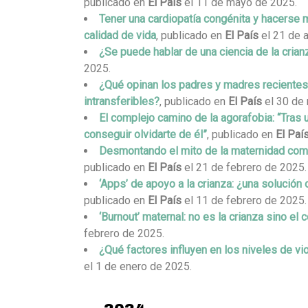
publicado en
El País
el 11 de mayo de 2025.
Tener una cardiopatía congénita y hacerse m
calidad de vida
, publicado en
El País
el 21 de a
¿Se puede hablar de una ciencia de la crian
2025.
¿Qué opinan los padres y madres recientes
intransferibles?
, publicado en
El País
el 30 de
El complejo camino de la agorafobia: “Tras 
conseguir olvidarte de él”
, publicado en
El Paí
Desmontando el mito de la maternidad como 
publicado en
El País
el 21 de febrero de 2025.
‘Apps’ de apoyo a la crianza: ¿una solución
publicado en
El País
el 11 de febrero de 2025.
‘Burnout’ maternal: no es la crianza sino el 
febrero de 2025.
¿Qué factores influyen en los niveles de vi
el 1 de enero de 2025.