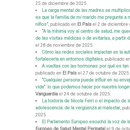
25 de diciembre de 2025.
La carga mental de las madres se multipli
es que la familia de mi marido me pregunte a m
niños”
, publicado en
El País
el 2 de diciembre 
“A la mínima voy al centro de salud, me que
de las visitas médicas o de evitarlas, a partir
el 28 de noviembre de 2025.
Cómo las redes sociales impactan en la au
fortalecerla en entornos digitales
, publicado e
A vueltas con las hormonas: por qué es tan 
publicado en
El País
el 27 de octubre de 2025.
“Cualquier persona puede influir en su enve
vida”: lo que podemos hacer por nuestra longev
Vanguardia
el 24 de octubre de 2025.
La historia de Nicola Ferri o el impacto de l
adolescencia: de la vergüenza al malestar
, pu
2025.
El Parlamento Europeo escuchó la voz de 
Europeo de Salud Mental Perinatal
el 9 de oct