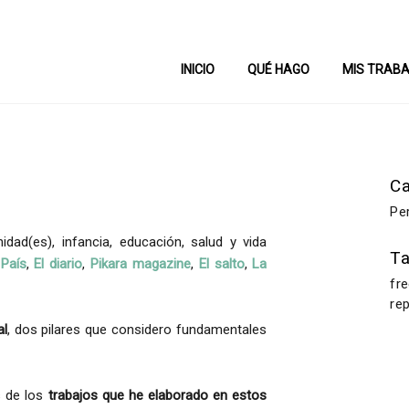
INICIO
QUÉ HAGO
MIS TRAB
Ca
Pe
idad(es), infancia, educación, salud y vida
T
 País
,
El diario
,
Pikara magazine
,
El salto
,
La
fr
re
al
, dos pilares que considero fundamentales
s de los
trabajos que he elaborado en estos