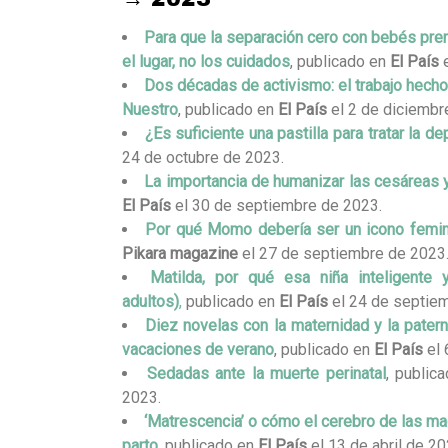
Para que la separación cero con bebés pre
el lugar, no los cuidados
, publicado en
El País
e
Dos décadas de activismo: el trabajo hecho
Nuestro
, publicado en
El País
el 2 de diciembr
¿Es suficiente una pastilla para tratar la d
24 de octubre de 2023.
La importancia de humanizar las cesáreas 
El País
el 30 de septiembre de 2023.
Por qué Momo debería ser un icono femin
Pikara magazine
el 27 de septiembre de 2023
Matilda, por qué esa niña inteligente
adultos)
,
publicado en
El País
el 24 de septie
Diez novelas con la maternidad y la pater
vacaciones de verano
, publicado en
El País
el 
Sedadas ante la muerte perinatal
, public
2023.
‘Matrescencia’ o cómo el cerebro de las m
parto
, publicado en
El País
el 13 de abril de 20