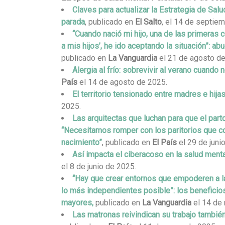
Claves para actualizar la Estrategia de Sal
parada
, publicado en
El Salto
, el 14 de septie
“Cuando nació mi hijo, una de las primeras 
a mis hijos’, he ido aceptando la situación”: ab
publicado en
La Vanguardia
el 21 de agosto de
Alergia al frío: sobrevivir al verano cuando
País
el 14 de agosto de 2025.
El territorio tensionado entre madres e hija
2025.
Las arquitectas que luchan para que el par
“Necesitamos romper con los paritorios que con
nacimiento”
, publicado en
El País
el 29 de juni
Así impacta el ciberacoso en la salud ment
el 8 de junio de 2025.
“Hay que crear entornos que empoderen a 
lo más independientes posible”: los benefici
mayores,
publicado en
La Vanguardia
el 14 de
Las matronas reivindican su trabajo tambi