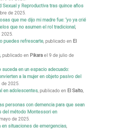
ud Sexual y Reproductiva tras quince años
mbre de 2025.
cosas que me dijo mi madre fue: ‘yo ya crié
uelos que no asumen el rol tradicional
,
 2025.
 no puedes refrescarte
, publicado en
El
s
, publicado en
Pikara
el 9 de julio de
to suceda en un espacio adecuado:
vierten a la mujer en objeto pasivo del
o de 2025.
al en adolescentes
, publicado en
El Salto
,
las personas con demencia para que sean
os del método Montessori en
 mayo de 2025.
én en situaciones de emergencias
,