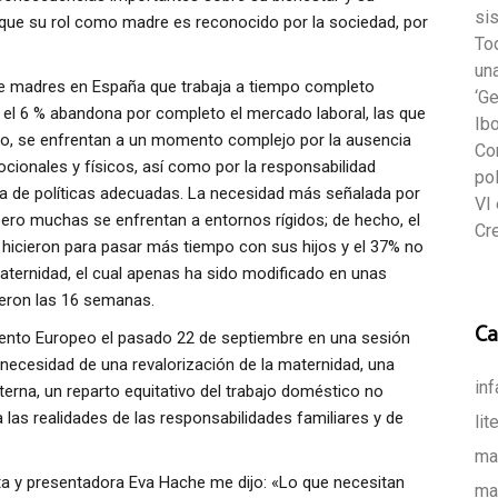
si
 que su rol como madre es reconocido por la sociedad, por
To
un
n de madres en España que trabaja a tiempo completo
‘Ge
 el 6 % abandona por completo el mercado laboral, las que
Ib
io, se enfrentan a un momento complejo por la ausencia
Co
ionales y físicos, así como por la responsabilidad
pol
cia de políticas adecuadas. La necesidad más señalada por
VI 
, pero muchas se enfrentan a entornos rígidos; de hecho, el
Cre
o hicieron para pasar más tiempo con sus hijos y el 37% no
aternidad, el cual apenas ha sido modificado en unas
eron las 16 semanas.
Ca
mento Europeo el pasado 22 de septiembre en una sesión
 necesidad de una revalorización de la maternidad, una
inf
erna, un reparto equitativo del trabajo doméstico no
las realidades de las responsabilidades familiares y de
lit
mat
a y presentadora Eva Hache me dijo: «Lo que necesitan
ma