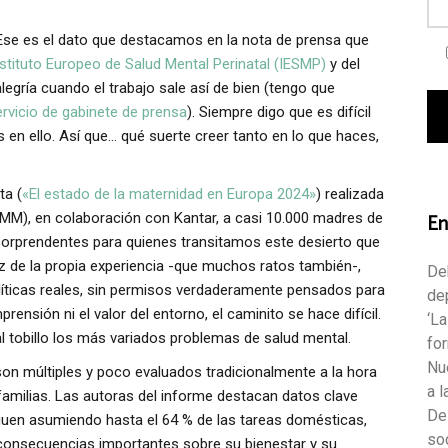
Ese es el dato que destacamos en la nota de prensa que
nstituto Europeo de Salud Mental Perinatal (IESMP)
y del
gría cuando el trabajo sale así de bien (tengo que
ervicio de gabinete de prensa
). Siempre digo que es difícil
n ello. Así que… qué suerte creer tanto en lo que haces,
ta (
«El estado de la maternidad en Europa 2024»
) realizada
En
MM), en colaboración con Kantar, a casi 10.000 madres de
orprendentes para quienes transitamos este desierto que
ez de la propia experiencia -que muchos ratos también-,
Deb
 políticas reales, sin permisos verdaderamente pensados para
de
rensión ni el valor del entorno, el caminito se hace difícil.
‘L
 tobillo los más variados problemas de salud mental.
fo
Nu
on múltiples y poco evaluados tradicionalmente a la hora
a 
 familias. Las autoras del informe destacan datos clave
De
uen asumiendo hasta el 64 % de las tareas domésticas,
so
 consecuencias importantes sobre su bienestar y su