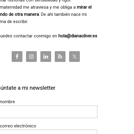
tar historias con sensibilidad y rigor.
 maternidad me atraviesa y me obliga a
mirar el
ndo de otra manera
. De ahí también nace mi
ma de escribir.
 Puedes contactar conmigo en
hola@dianaoliver.es
úntate a mi newsletter
 nombre
correo electrónico