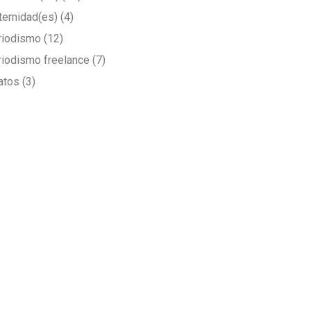
ternidad(es)
(4)
riodismo
(12)
riodismo freelance
(7)
latos
(3)