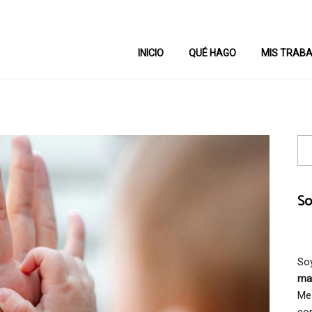
INICIO
QUÉ HAGO
MIS TRAB
So
Soy
mat
Me 