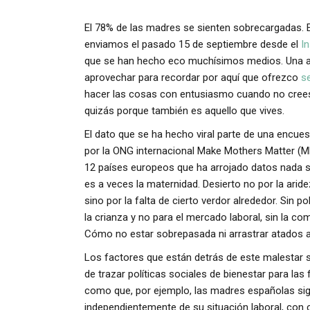
El 78% de las madres se sienten sobrecargadas. 
enviamos el pasado 15 de septiembre desde el
I
que se han hecho eco muchísimos medios. Una ale
aprovechar para recordar por aquí que ofrezco
s
hacer las cosas con entusiasmo cuando no crees e
quizás porque también es aquello que vives.
El dato que se ha hecho viral parte de una encues
por la ONG internacional Make Mothers Matter (M
12 países europeos que ha arrojado datos nada s
es a veces la maternidad. Desierto no por la arid
sino por la falta de cierto verdor alrededor. Sin
la crianza y no para el mercado laboral, sin la comp
Cómo no estar sobrepasada ni arrastrar atados al
Los factores que están detrás de este malestar s
de trazar políticas sociales de bienestar para las
como que, por ejemplo, las madres españolas sig
independientemente de su situación laboral, con