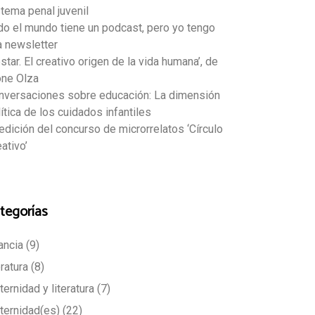
stema penal juvenil
do el mundo tiene un podcast, pero yo tengo
a newsletter
star. El creativo origen de la vida humana’, de
one Olza
nversaciones sobre educación: La dimensión
ítica de los cuidados infantiles
edición del concurso de microrrelatos ‘Círculo
ativo’
tegorías
ancia
(9)
eratura
(8)
ernidad y literatura
(7)
ternidad(es)
(22)