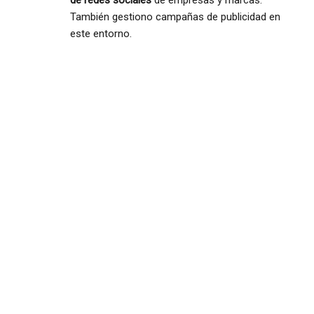
de redes sociales
de empresas y marcas.
También gestiono campañas de publicidad en
este entorno.
Diana Oliver
Periodista
freelance
con base
en Madrid
Datos de contacto
(+34) 687 48 52 15
hola@dianaoliver.es
Social media